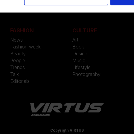
FASHION
CULTURE
News
Art
Fashion week
Book
Beauty
Design
People
Music
Trends
Lifestyle
Talk
Photography
Editorials
Copyrigth VIRTUS