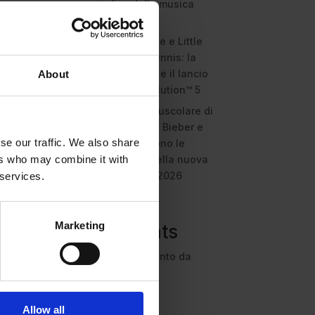
anti-diva della musica
elettro-pop
ASICS SportStyle e Little
Tokyo Table Tennis: la
collaborazione e il lancio
About
della Gel-Resolution™ 5
L’universo crepuscolare di
Miu Miu: Hailey Bieber e
se our traffic. We also share
Xiao Wen Ju sono le
protagoniste della nuova
ers who may combine it with
campagna FW 2026
 services.
Recent
Marketing
Comments
Nessun commento da
mostrare.
Allow all