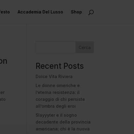
festo
Accademia Del Lusso
Shop
Cerca
son
Recent Posts
Dolce Vita Riviera
Le donne omeriche e
per
l’eterna resistenza: il
ato
coraggio di chi persiste
all’ombra degli eroi
Slayyyter e il sogno
decadente della provincia
americana: chi è la nuova