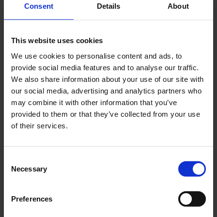
Consent
Details
About
Recent Posts
This website uses cookies
Dolce Vita Riviera
We use cookies to personalise content and ads, to
Le donne omeriche e l’eterna resistenza: il
provide social media features and to analyse our traffic.
coraggio di chi persiste all’ombra degli eroi
We also share information about your use of our site with
Slayyyter e il sogno decadente della provincia
our social media, advertising and analytics partners who
americana: chi è la nuova anti-diva della musica
may combine it with other information that you’ve
elettro-pop
provided to them or that they’ve collected from your use
ASICS SportStyle e Little Tokyo Table Tennis: la
of their services.
collaborazione e il lancio della Gel-Resolution™ 5
L’universo crepuscolare di Miu Miu: Hailey Bieber e
Consent
Xiao Wen Ju sono le protagoniste della nuova
Necessary
campagna FW 2026
Selection
Recent Comments
Preferences
Nessun commento da mostrare.