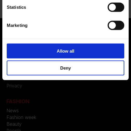
Statistics
Marketing
ABOUT US
Allow all
Manifesto
Contatti
Deny
LEGAL
Privacy
FASHION
News
Fashion week
Beauty
People