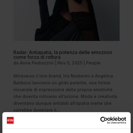
Radar: Antiapatia, la potenza delle emozioni
come forza di rottura
da
Anna Pedrazzini
|
Nov 5, 2025
|
People
Attraverso il loro brand, Iris Norberini e Angelica
Balducci lanciano un grido potente, una forma
viscerale di espressione della propria emotività
che diventa richiamo all’azione. Moda e creatività
diventano dunque antidoti all’apatia inerte che
vorrebbe dominare il...
Cerca