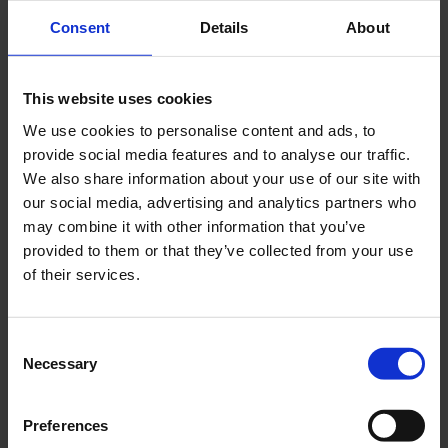
Cerca
Consent
Details
About
Recent Posts
This website uses cookies
Dolce Vita Riviera
We use cookies to personalise content and ads, to
Le donne omeriche e l’eterna resistenza: il
provide social media features and to analyse our traffic.
coraggio di chi persiste all’ombra degli eroi
We also share information about your use of our site with
our social media, advertising and analytics partners who
Slayyyter e il sogno decadente della provincia
may combine it with other information that you’ve
americana: chi è la nuova anti-diva della musica
provided to them or that they’ve collected from your use
elettro-pop
of their services.
ASICS SportStyle e Little Tokyo Table Tennis: la
collaborazione e il lancio della Gel-Resolution™ 5
L’universo crepuscolare di Miu Miu: Hailey Bieber e
Consent
Xiao Wen Ju sono le protagoniste della nuova
Necessary
Selection
campagna FW 2026
Preferences
Recent Comments