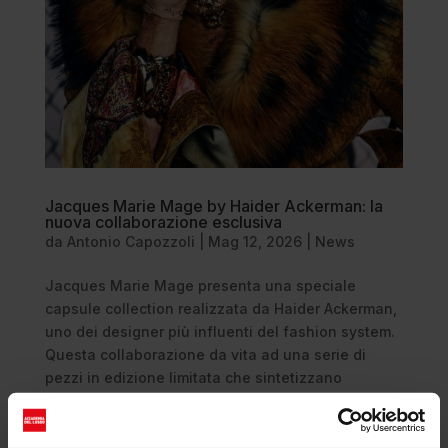
Jacques Marie Mage by Haider Ackerman: la
nuova collaborazione esclusiva
da
Antonio Capozzoli
|
Mag 12, 2026
|
News
Jacques Marie Mage presenta una speciale
capsule collection realizzata da Haider Ackerman,
uno dei designer più influenti del fashion system.
Questa collaborazione da vita ad una serie di
pezzi in edizione limitata che sintetizzano
perfettamente l’heritage del brand e...