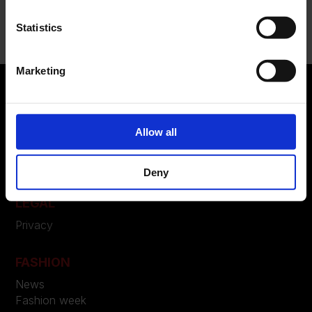
Nessun commento da mostrare.
Statistics
Marketing
ABOUT US
Allow all
Manifesto
Contatti
Deny
LEGAL
Privacy
FASHION
News
Fashion week