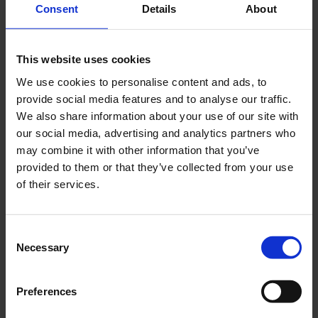
Consent
Details
About
Recent Posts
This website uses cookies
Dolce Vita Riviera
We use cookies to personalise content and ads, to
Le donne omeriche e l’eterna resistenza: il
provide social media features and to analyse our traffic.
coraggio di chi persiste all’ombra degli eroi
We also share information about your use of our site with
Slayyyter e il sogno decadente della provincia
our social media, advertising and analytics partners who
americana: chi è la nuova anti-diva della musica
may combine it with other information that you’ve
elettro-pop
provided to them or that they’ve collected from your use
ASICS SportStyle e Little Tokyo Table Tennis: la
of their services.
collaborazione e il lancio della Gel-Resolution™ 5
L’universo crepuscolare di Miu Miu: Hailey Bieber e
Consent
Xiao Wen Ju sono le protagoniste della nuova
Necessary
campagna FW 2026
Selection
Recent Comments
Preferences
Nessun commento da mostrare.