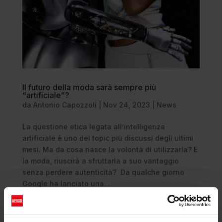
Il futuro della moda sarà sempre più
“artificiale”?
da
Antonio Capozzoli
|
Nov 24, 2023
|
News
La questione etica legata all’intelligenza
artificiale è uno dei topic più discussi degli ultimi
mesi. Ma da cosa nasce la volontà di utilizzarla? E
la moda, riuscirà a sfruttarla a suo vantaggio
senza perdere autenticità? Da qualche giorno
Google ha lanciato una...
Cerca