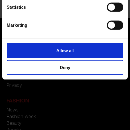
Statistics
Marketing
ABOUT US
Allow all
Manifesto
Contatti
Deny
LEGAL
Privacy
FASHION
News
Fashion week
Beauty
People