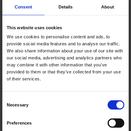
Cerca
Consent
Details
About
Recent Posts
This website uses cookies
Dolce Vita Riviera
We use cookies to personalise content and ads, to
Le donne omeriche e l’eterna resistenza: il
provide social media features and to analyse our traffic.
coraggio di chi persiste all’ombra degli eroi
We also share information about your use of our site with
our social media, advertising and analytics partners who
Slayyyter e il sogno decadente della provincia
americana: chi è la nuova anti-diva della musica
may combine it with other information that you’ve
elettro-pop
provided to them or that they’ve collected from your use
of their services.
ASICS SportStyle e Little Tokyo Table Tennis: la
collaborazione e il lancio della Gel-Resolution™ 5
L’universo crepuscolare di Miu Miu: Hailey Bieber e
Consent
Xiao Wen Ju sono le protagoniste della nuova
Necessary
Selection
campagna FW 2026
Recent Comments
Preferences