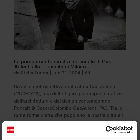
La prima grande mostra personale di Gae
Aulenti alla Triennale di Milano
da
Stella Furlan
|
Lug 31, 2024
|
Art
Un’ampia retrospettiva dedicata a Gae Aulenti
(1927-2012), una delle figure più rappresentative
dell’architettura e del design contemporanei
Portrait © CesareColombo_GaeAulenti_PAC. Tra le
tante forme d’arte che popolano le nostre città e i
musei, l’architettura...