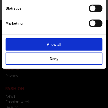
Nessun commento da mostrare.
Statistics
Marketing
ABOUT US
Allow all
Manifesto
Contatti
Deny
LEGAL
Privacy
FASHION
News
Fashion week
Beauty