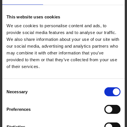
This website uses cookies
We use cookies to personalise content and ads, to
Lo spirito inclusivo ed eclettico di Feben
provide social media features and to analyse our traffic.
autunno\inverno 2024
We also share information about your use of our site with
da
Antonio Capozzoli
|
Feb 26, 2024
|
Fashion
Week
our social media, advertising and analytics partners who
may combine it with other information that you’ve
Feben, supportata da Dolce e Gabbana, presenta
provided to them or that they’ve collected from your use
la collezione autunno\inverno 2024 per la prima
of their services.
volta alla Milano Fashion Week Dolce e Gabbana
continuano il loro mecenatismo artistico ospitando
e supportando giovani designer e i loro brand
Consent
emergenti. Feben è il brand...
Necessary
Selection
Preferences
Cerca
Statistics