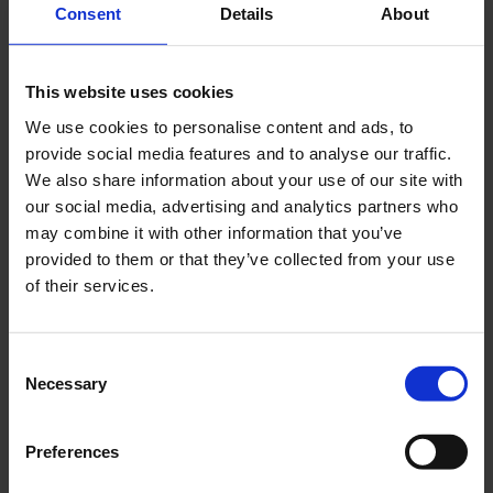
Consent
Details
About
Recent Posts
This website uses cookies
Dolce Vita Riviera
We use cookies to personalise content and ads, to
Le donne omeriche e l’eterna resistenza: il
provide social media features and to analyse our traffic.
coraggio di chi persiste all’ombra degli eroi
We also share information about your use of our site with
Slayyyter e il sogno decadente della provincia
our social media, advertising and analytics partners who
americana: chi è la nuova anti-diva della musica
may combine it with other information that you’ve
elettro-pop
provided to them or that they’ve collected from your use
ASICS SportStyle e Little Tokyo Table Tennis: la
of their services.
collaborazione e il lancio della Gel-Resolution™ 5
L’universo crepuscolare di Miu Miu: Hailey Bieber e
Consent
Xiao Wen Ju sono le protagoniste della nuova
Necessary
campagna FW 2026
Selection
Recent Comments
Preferences
Nessun commento da mostrare.