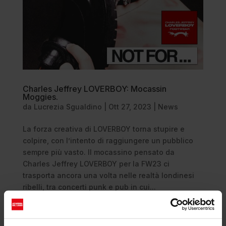
Charles Jeffrey LOVERBOY: Mocassin
Moggies.
da
Lucrezia Sgualdino
|
Ott 27, 2023
|
News
La forza creativa di LOVERBOY torna stupire e
colpire, con l’intento di raggiungere un pubblico
sempre più vasto. Il mocassino pensato da
Charles Jeffrey LOVERBOY per la FW23 ci
trasporta ancora una volta nelle realtà londinesi
ribelli, tra concerti punk e pub in cui...
Cerca