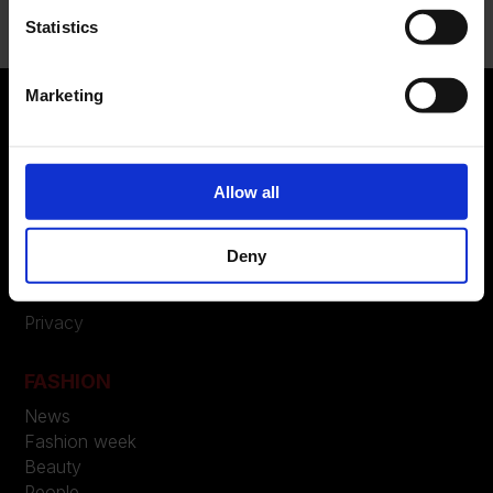
Statistics
Marketing
ABOUT US
Allow all
Manifesto
Contatti
Deny
LEGAL
Privacy
FASHION
News
Fashion week
Beauty
People