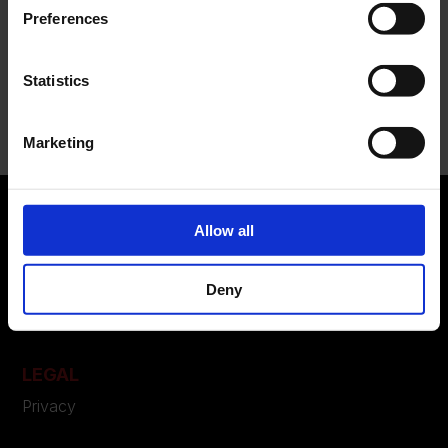
campagna FW 2026
Preferences
Recent Comments
Statistics
Nessun commento da mostrare.
Marketing
Allow all
ABOUT US
Deny
Manifesto
Contatti
LEGAL
Privacy