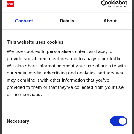
di silhouette contrastanti ma sempre bilanciate, la
collezione mostra un...
Consent
Details
About
Cerca
This website uses cookies
Recent Posts
We use cookies to personalise content and ads, to
provide social media features and to analyse our traffic.
Dolce Vita Riviera
We also share information about your use of our site with
Le donne omeriche e l’eterna resistenza: il
our social media, advertising and analytics partners who
coraggio di chi persiste all’ombra degli eroi
may combine it with other information that you’ve
Slayyyter e il sogno decadente della provincia
provided to them or that they’ve collected from your use
americana: chi è la nuova anti-diva della musica
of their services.
elettro-pop
ASICS SportStyle e Little Tokyo Table Tennis: la
Consent
collaborazione e il lancio della Gel-Resolution™ 5
Necessary
Selection
L’universo crepuscolare di Miu Miu: Hailey Bieber e
Xiao Wen Ju sono le protagoniste della nuova