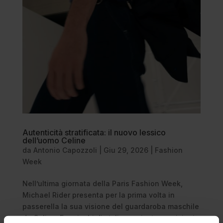
Autenticità stratificata: il nuovo lessico
dell’uomo Celine
da
Antonio Capozzoli
|
Giu 29, 2026
|
Fashion
Week
Nell’ultima giornata della Paris Fashion Week,
Michael Rider presenta per la prima volta in
passerella la sua visione del guardaroba maschile
da Celine. Fra giochi di styling e giustapposizioni