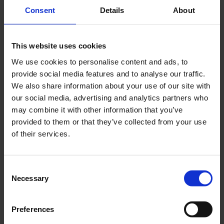
Cerca
Consent
Details
About
Recent Posts
This website uses cookies
Dolce Vita Riviera
We use cookies to personalise content and ads, to
Le donne omeriche e l’eterna resistenza: il
provide social media features and to analyse our traffic.
coraggio di chi persiste all’ombra degli eroi
We also share information about your use of our site with
Slayyyter e il sogno decadente della provincia
our social media, advertising and analytics partners who
americana: chi è la nuova anti-diva della musica
may combine it with other information that you’ve
elettro-pop
provided to them or that they’ve collected from your use
of their services.
ASICS SportStyle e Little Tokyo Table Tennis: la
collaborazione e il lancio della Gel-Resolution™ 5
L’universo crepuscolare di Miu Miu: Hailey Bieber e
Consent
Xiao Wen Ju sono le protagoniste della nuova
Necessary
Selection
campagna FW 2026
Recent Comments
Preferences