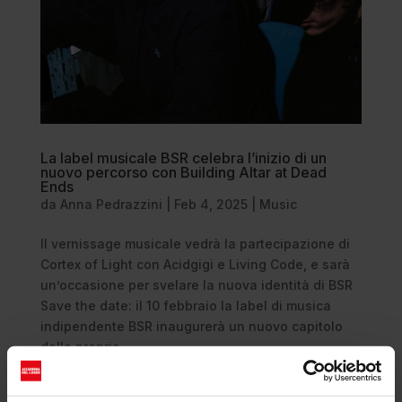
La label musicale BSR celebra l’inizio di un
nuovo percorso con Building Altar at Dead
Ends
da
Anna Pedrazzini
|
Feb 4, 2025
|
Music
Il vernissage musicale vedrà la partecipazione di
Cortex of Light con Acidgigi e Living Code, e sarà
un’occasione per svelare la nuova identità di BSR
Save the date: il 10 febbraio la label di musica
indipendente BSR inaugurerà un nuovo capitolo
della propria...