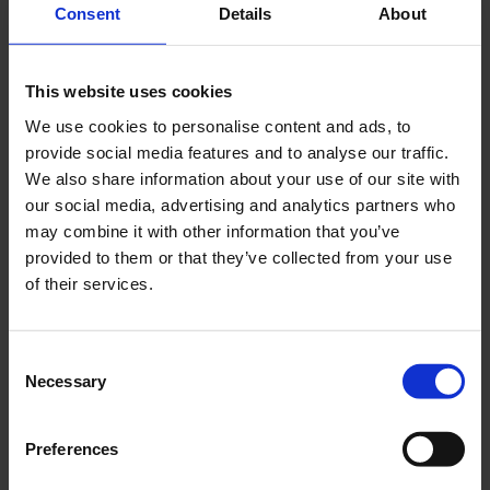
Consent
Details
About
Recent Posts
This website uses cookies
Dolce Vita Riviera
We use cookies to personalise content and ads, to
Le donne omeriche e l’eterna resistenza: il
provide social media features and to analyse our traffic.
coraggio di chi persiste all’ombra degli eroi
We also share information about your use of our site with
Slayyyter e il sogno decadente della provincia
our social media, advertising and analytics partners who
americana: chi è la nuova anti-diva della musica
may combine it with other information that you’ve
elettro-pop
provided to them or that they’ve collected from your use
ASICS SportStyle e Little Tokyo Table Tennis: la
of their services.
collaborazione e il lancio della Gel-Resolution™ 5
L’universo crepuscolare di Miu Miu: Hailey Bieber e
Consent
Xiao Wen Ju sono le protagoniste della nuova
Necessary
campagna FW 2026
Selection
Recent Comments
Preferences
Nessun commento da mostrare.