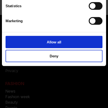
Statistics
Marketing
ABOUT US
Allow all
Manifesto
Contatti
Deny
LEGAL
Privacy
FASHION
News
Fashion week
Beauty
People