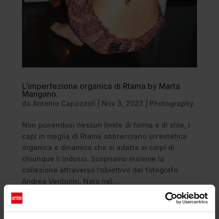
L’imperfezione organica di Rtama by Marta
Mangano.
da
Antonio Capozzoli
|
Nov 3, 2023
|
Photography
Non ponendosi nessun limite di forma e di stile, i
capi in maglia di Rtama abbracciano un’estetica
organica e dinamica che si adatta ai corpi di
chiunque li indossi. Scopriamo insieme la
collezione attraverso l’obiettivo del fotografo
Andrea Venturini. Nato nel...
Cerca