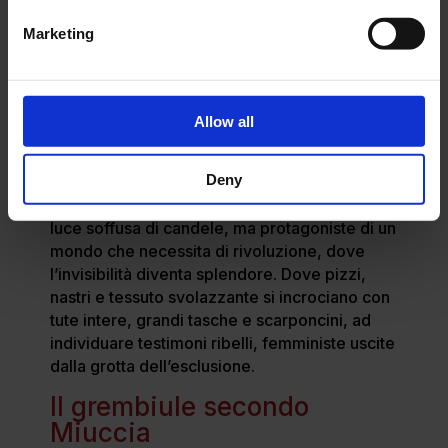
Marketing
Un post condiviso da TPG Bookshop (@tpgbookshop)
Allow all
Così le maghe dagli abiti sporchi diventano
modelle con grembiuli in pelle, trasformano
Deny
l’emarginazione in singolarità e aspirazione.
Non più appartenenti a congreghe riunite alla
luce soffusa di candele, ma protagoniste di un
mondo che necessita di rivoluzione, dove
l’invisibilità diventa splendore. Dove pizzi,
nastri e tessuto svolazzante si incrociano con
tute intere, grandi tasche e scarponcini, ad
individuare testimoni ribelli, femministe uscite
dalla grotta dell’esclusione.
Il grembiule secondo
Miuccia