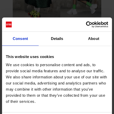
Queste sneakers non sono solo scarpe, sono
dichiarazioni di moda, simboli di un’era in cui
la conformità è relegata al passato. La
Consent
Details
About
collaborazione tra Noir Kei Ninomiya e
Reebok LTD va oltre il semplice connubio di
marchi, è un incontro tra menti creative, una
This website uses cookies
celebrazione dell’innovazione e dello stile;
We use cookies to personalise content and ads, to
con le Instapump Fury, il futuro della moda si
provide social media features and to analyse our traffic.
fa strada, un passo alla volta.
We also share information about your use of our site with
Saranno disponibili presso
Dover Street
our social media, advertising and analytics partners who
Market
e rivenditori selezionati per la
may combine it with other information that you’ve
stagione Autunno/Inverno 24.
provided to them or that they’ve collected from your use
Share
of their services.