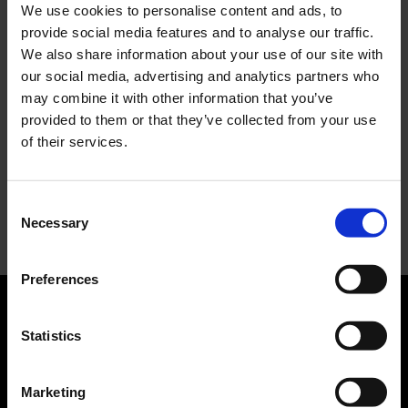
We use cookies to personalise content and ads, to
elettro-pop
provide social media features and to analyse our traffic.
ASICS SportStyle e Little Tokyo Table Tennis: la
We also share information about your use of our site with
collaborazione e il lancio della Gel-Resolution™ 5
our social media, advertising and analytics partners who
L’universo crepuscolare di Miu Miu: Hailey Bieber e
may combine it with other information that you’ve
Xiao Wen Ju sono le protagoniste della nuova
provided to them or that they’ve collected from your use
campagna FW 2026
of their services.
Recent Comments
Consent
Nessun commento da mostrare.
Necessary
Selection
Preferences
Statistics
ABOUT US
Manifesto
Marketing
Contatti