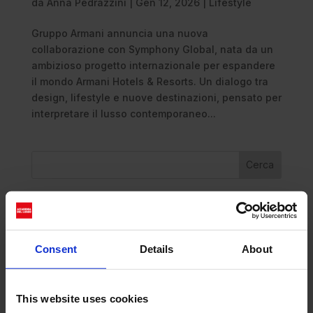
da
Anna Pedrazzini
|
Gen 12, 2026
|
Lifestyle
Gruppo Armani annuncia una nuova
collaborazione con Symphony Global, nata da un
ambizioso progetto internazionale per espandere
il mondo Armani Hotels & Resorts. Un dialogo tra
design, lifestyle e nuove destinazioni, pensato per
interpretare il lusso contemporaneo...
Cerca
Recent Posts
Dolce Vita Riviera
Consent
Details
About
Le donne omeriche e l’eterna resistenza: il
coraggio di chi persiste all’ombra degli eroi
Slayyyter e il sogno decadente della provincia
This website uses cookies
americana: chi è la nuova anti-diva della musica