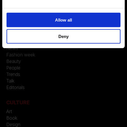
LEGAL
Allow all
Privacy
Deny
FASHION
News
Fashion week
Beauty
People
Trends
Talk
Editorials
CULTURE
Art
Book
Design