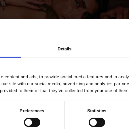
Details
e content and ads, to provide social media features and to analy
 our site with our social media, advertising and analytics partn
 provided to them or that they’ve collected from your use of their
na di The One per Dolce&Gabbana
Preferences
Statistics
nuove intensità olfattive, Dolce&Gabbana celebra vent’anni di u