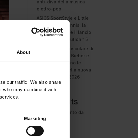
anti-diva della musica
elettro-pop
ASICS SportStyle e Little
Tokyo Table Tennis: la
collaborazione e il lancio
della Gel-Resolution™ 5
L’universo crepuscolare di
About
Miu Miu: Hailey Bieber e
Xiao Wen Ju sono le
protagoniste della nuova
campagna FW 2026
se our traffic. We also share
ers who may combine it with
Recent
 services.
Comments
Nessun commento da
Marketing
mostrare.
na