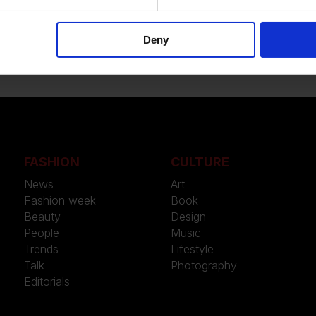
e dichiarazione di stile. Un racconto che unisce immaginario vi
Deny
FASHION
CULTURE
News
Art
Fashion week
Book
Beauty
Design
People
Music
Trends
Lifestyle
Talk
Photography
Editorials