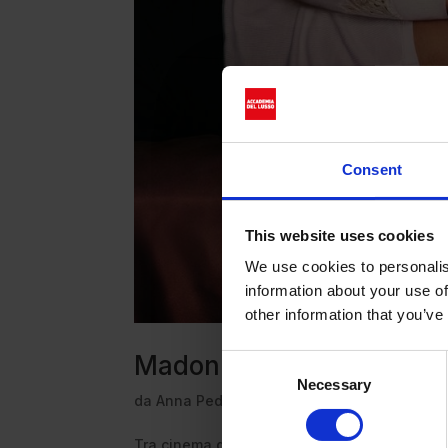
Consent
This website uses cookies
We use cookies to personalis
information about your use of
other information that you’ve
Madonna è la nuova ico
Consent
Necessary
Selection
da
Anna Pedrazzini
|
Gen 9, 2026
|
News
Tra cinema d’autore, seduzione ribaltata e 