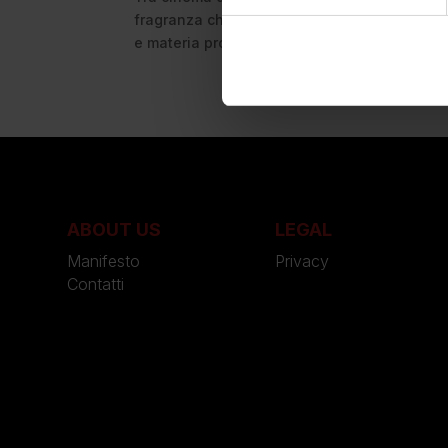
fragranza che è diventata linguaggio, gesto 
e materia profumata, guardando al futuro...
ABOUT US
LEGAL
Manifesto
Privacy
Contatti