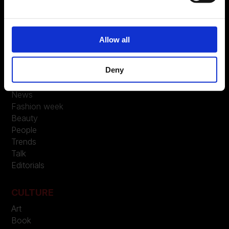
Contatti
LEGAL
Allow all
Privacy
Deny
FASHION
News
Fashion week
Beauty
People
Trends
Talk
Editorials
CULTURE
Art
Book