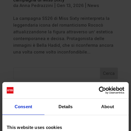
da
Anna Pedrazzini
|
Gen 13, 2026
|
News
La campagna SS26 di Miss Sixty reinterpreta la
leggendaria icona del romanticismo Rococò
attualizzandone la figura attraverso un’ estetica
contemporanea e decisa. Protagonista delle
immagini è Bella Hadid, che si riconferma ancora
una volta come volto inconfondibile...
Cerca
Recent Posts
Dolce Vita Riviera
Consent
Details
About
Le donne omeriche e l’eterna resistenza: il
coraggio di chi persiste all’ombra degli eroi
Slayyyter e il sogno decadente della provincia
This website uses cookies