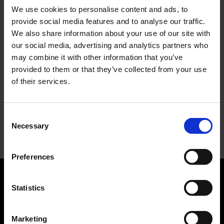
americana: chi è la nuova anti-diva della musica
We use cookies to personalise content and ads, to
elettro-pop
provide social media features and to analyse our traffic.
ASICS SportStyle e Little Tokyo Table Tennis: la
We also share information about your use of our site with
collaborazione e il lancio della Gel-Resolution™ 5
our social media, advertising and analytics partners who
L’universo crepuscolare di Miu Miu: Hailey Bieber e
may combine it with other information that you’ve
Xiao Wen Ju sono le protagoniste della nuova
provided to them or that they’ve collected from your use
campagna FW 2026
of their services.
Recent Comments
Consent
Nessun commento da mostrare.
Necessary
Selection
Preferences
Statistics
ABOUT US
Marketing
Manifesto