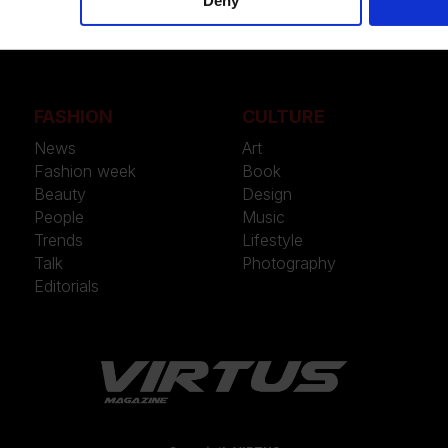
Deny
FASHION
CULTURE
News
Art
Fashion week
Book
Beauty
Design
People
Music
Trends
Lifestyle
Talk
Photography
Editorials