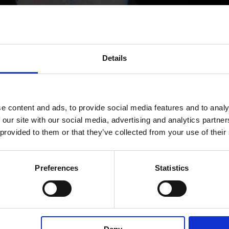
Details
e content and ads, to provide social media features and to analy
anne ad Artemis III e le tute spazial
 our site with our social media, advertising and analytics partn
 provided to them or that they’ve collected from your use of their
Preferences
Statistics
attenzione al dettaglio nel tentativo di superare il limiti terreni,
mento vitale. Funzionalità e innovazione ai massimi livelli si
...