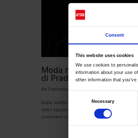
Consent
This website uses cookies
We use cookies to personalis
Moda nello spazio: da Rab
information about your use of
di Prada
other information that you’ve
da
Francesca Scola
|
Apr 27, 2026
|
Lifestyle
Consent
Necessary
Selection
Dalla scelta dell’Arancione Internazionale all’
nello spazio la moda è un vero e proprio stru
scontrano con un immaginario pop delineato,