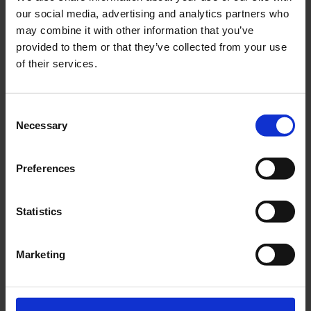
Necessari (1)
our social media, advertising and analytics partners who
may combine it with other information that you’ve
I cookie necessari contribuiscono a rendere
provided to them or that they’ve collected from your use
fruibile il sito web abilitandone funzionalità di
of their services.
base quali la navigazione sulle pagine e
l’accesso alle aree protette del sito. Il sito web
non è in grado di funzionare correttamente
Consent
senza questi cookie.
Necessary
Selection
Nome
CoockieConsent
Preferences
Fornitore
Statistics
Cookiebot
Scopo
Marketing
Memorizza lo stato del consenso ai cookie
dell’utente per il dominio corrente
Scadenza