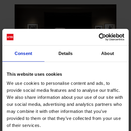
Consent
Details
About
This website uses cookies
La Galleria Paolo Roversi è stata realizzata
We use cookies to personalise content and ads, to
anche grazie al Progetto europeo Value Plus
provide social media features and to analyse our traffic.
(programma Interreg Italia–Croazia), ENEL
We also share information about your use of our site with
Green Power e al contributo di
our social media, advertising and analytics partners who
Marcegaglia
, RM Srl Industrial
may combine it with other information that you’ve
Machinery, Service Srl. L’ Ingresso è
provided to them or that they’ve collected from your use
compreso nel biglietto del museo e gli orari
of their services.
per poter visitare la mostra sono: