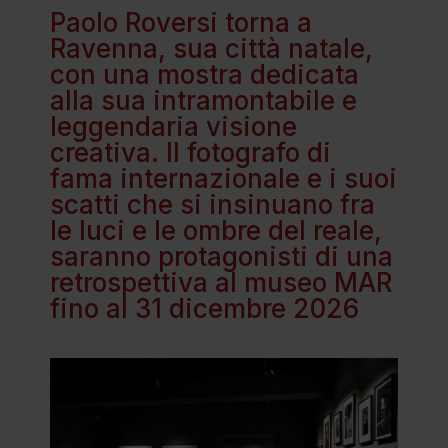
Paolo Roversi torna a
Ravenna, sua città natale,
con una mostra dedicata
alla sua intramontabile e
leggendaria visione
creativa. Il fotografo di
fama internazionale e i suoi
scatti che si insinuano fra
le luci e le ombre del reale,
saranno protagonisti di una
retrospettiva al museo MAR
fino al 31 dicembre 2026