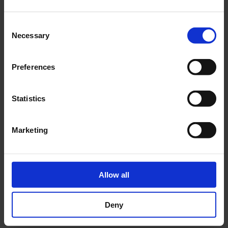
martedì – sabato 9.00 – 18.00
domenica e festivi 10.00 – 19.00
Consent
Necessary
chiuso il lunedì
Selection
La sede è MAR – Museo d’Arte della città di
Ravenna.
Preferences
Statistics
Marketing
Allow all
Deny