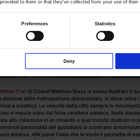
 provided to them or that they’ve collected from your use of their
Preferences
Statistics
Deny
Métier D’art
di Chanel Matthieu Blazy ci aveva illustrato il qu
 stazione delle metropolitana abbandonata, lo show univa i
amica e eclettica. La velocità della città sempre in movimen
zioni e impulsi visivi dal forte carattere estetico. Nella stes
a alla collezione in un rimando a quel mondo illustrato in 
umerevoli personalità del quotidiano si scontrano armoniosa
sura stilistica. «Mi piace l’idea che la moda ti permetta di e