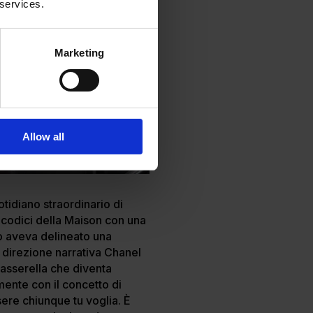
 services.
Marketing
Allow all
otidiano straordinario di
 codici della Maison con una
to aveva delineato una
sa direzione narrativa Chanel
passerella che diventa
mente con il concetto di
ssere chiunque tu voglia. È