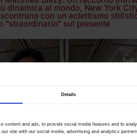
iù dinamica al mondo, New York City.
 scontrano con un eclettismo stilisti
 “straordinario” sul presente
Details
e content and ads, to provide social media features and to analy
 our site with our social media, advertising and analytics partn