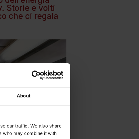
 Storie e volti
co che ci regala
About
se our traffic. We also share
ers who may combine it with