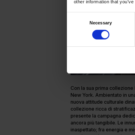
other information that you’ve
Consent
Necessary
Selection
Con la sua prima collezione
New York. Ambientato in una
nuova attitude culturale din
collezione ricca di stratifica
presente la campagna dedicat
ancora più tangibile. Le inn
inaspettato; fra energia e mi