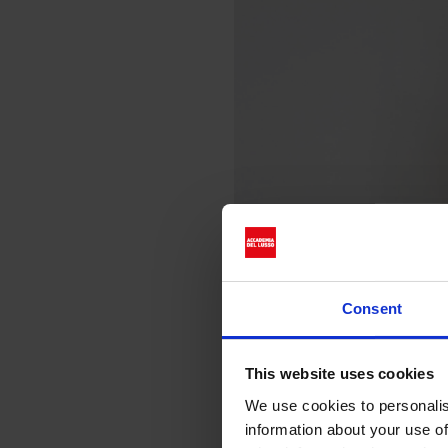
Consent
This website uses cookies
Gli scatti di Jurgen Teller r
We use cookies to personalis
Drizzate, moglie e partner cr
information about your use of