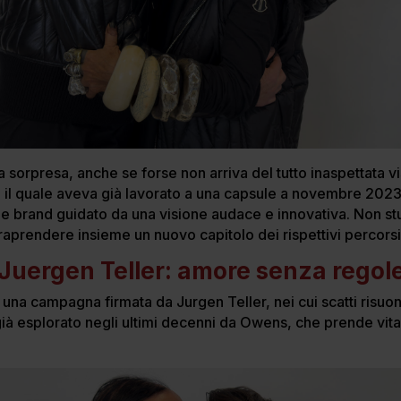
a sorpresa, anche se forse non arriva del tutto inaspettata vi
n il quale aveva già lavorato a una capsule a novembre 2023
 brand guidato da una visione audace e innovativa. Non st
raprendere insieme un nuovo capitolo dei rispettivi percorsi
Juergen Teller: amore senza regol
 una campagna firmata da Jurgen Teller, nei cui scatti risu
già esplorato negli ultimi decenni da Owens, che prende vit