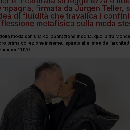
oor e incentrata su leggerezza e libe
mpagna, firmata da Jurgen Teller, s
ea di fluidità che travalica i confini
riflessione metafisica sulla moda st
 della moda con una collaborazione inedita: quella tra Mon
oro prima collezione insieme. Ispirata alle linee dell’architett
g/Summer 2026.