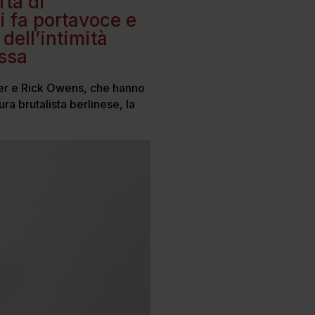
rtà di
i fa portavoce e
 dell’intimità
essa
cler e Rick Owens, che hanno
ura brutalista berlinese, la