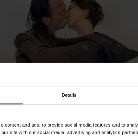
Details
itraggono il designer, la moglie e musa Michelle Lamy e lo st
e content and ads, to provide social media features and to analy
eativa del fotografo. I protagonisti vengono ritratte in baci
 our site with our social media, advertising and analytics partn