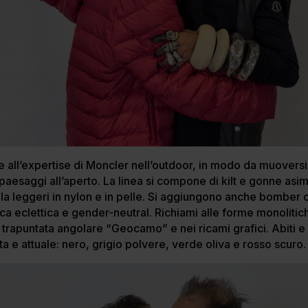
ase all’expertise di Moncler nell’outdoor, in modo da muovers
i paesaggi all’aperto. La linea si compone di kilt e gonne asi
lla leggeri in nylon e in pelle. Si aggiungono anche bomber o
ica eclettica e gender-neutral. Richiami alle forme monolitic
a trapuntata angolare “Geocamo” e nei ricami grafici. Abiti e
nata e attuale: nero, grigio polvere, verde oliva e rosso scuro