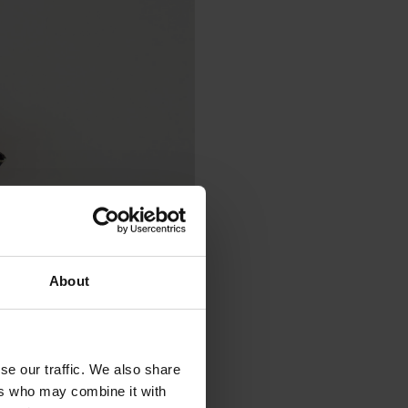
About
esso Teller con Dovile
se our traffic. We also share
 appassionati; nella sequenza
ers who may combine it with