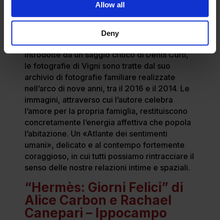
Allow all
mura, lunga o breve che sia stata. Le pagine
di “Vendo casa” raccontano per immagini
quel naturale sentimento malinconico che si
Deny
accompagna a questo passaggio di vita.
Introdotte da un saggio critico di Denis Curti,
le fotografie di Vigni sono tratte dal suo
archivio di fotografie familiare realizzate
nell’arco di nove anni, tra il 2016 e il 2014. Le
immagini, attraverso cui l’autore celebra
l’amore per la propria famiglia, restituiscono
concretamente l’energia affettiva che popola
l’abitazione. Un «Atlante dei sentimenti
umani», delicato e al contempo fortemente
coraggioso, in cui tutti possiamo rintracciare il
senso delle nostre relazioni intime e spaziali.
“Hermès: Giorni Felici” di
Alice Carbon e Rachael
Canepari – Ippocampo