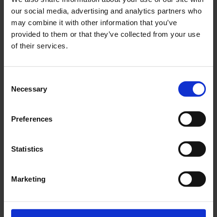
our social media, advertising and analytics partners who
may combine it with other information that you’ve
provided to them or that they’ve collected from your use
of their services.
Visualizza questo post su Instagram
Consent
Necessary
Selection
Preferences
Statistics
Un post condiviso da Seipersei Edizioni (@seipersei.books)
Marketing
La vendita di una proprietà segna un
momento di cambiamento e apre un portale
su memorie, attimi e sentimenti che si sono
collezionati durante la permanenza tra quelle