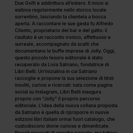
Due Golfi e addirittura all’estero. Il micio si
esibiva regolarmente nello storico locale
sorrentino, lasciando la clientela a bocca
aperta. A raccontare le sue gesta fu Alfredo
Cilento, proprietario del bar e del gatto: il
risultato è un racconto ironico, affettuoso e
surreale, accompagnato da scatti che
documentano le buffe imprese di Jolly. Oggi,
questo piccolo tesoro editoriale è stato
recuperato da Livia Satriano, fondatrice di
Libri Belli. Un’iniziativa in cui Satriano
raccoglie e propone la sua selezione di titoli
insoliti, curiosi e ricercati: nata come pagina
social su Instagram, Libri Belli inaugura
proprio con “Jolly” il proprio percorso
editoriale. L’idea della nuova collana proposta
da Satriano è quella di riproporre in nuove
edizioni libri italiani ormai fuori catalogo, che
custodiscono storie curiose e dimenticate.
Piccoli spaccati di epoche passate, ma tuttora