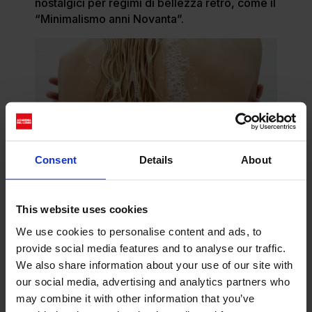
nostalgici per regimi di bellezza retrò, come il
“Minimalismo anni Novanta”.
Consent
Details
About
This website uses cookies
We use cookies to personalise content and ads, to
Verso un nuovo concept di
provide social media features and to analyse our traffic.
bellezza ispirato alla
We also share information about your use of our site with
ricerca di equilibrio
our social media, advertising and analytics partners who
may combine it with other information that you’ve
L’analisi dei dati riportati evidenzia come