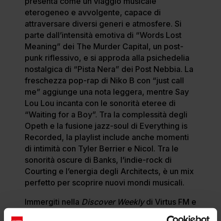
presenta come un viaggio musicale
eterogeneo e avvolgente, capace di
attraversare diversi generi e atmosfere. Si
parte dall’intensità emotiva di “Words Lost
Meaning” dei The Murder Capital, un post-
punk riflessivo, e si approda alla psichedelia
nostalgica di “Pista Nera” dei Post Nebbia. La
freschezza pop-rap di Niko B con “just call
me” aggiunge una nota leggera, mentre Say
Lou Lou incanta con le sonorità eteree di
“Waiting for a Boy”. Tra la complessità degli
Opeth e la fusione jazz-soul di Everything is
Recorded, la playlist include anche momenti
di intimità con Tyler Berrier e Nicol. Tra le
sonorità oscure di Banks, l’indie-rock di
Courting e l’energia degli Architects, è un mix
perfetto per scoprire nuovi mondi musicali.
Immergiti nella
Discover Weekly
di Virtus FM e
lasciati sorprendere dai suoni più nuovi e