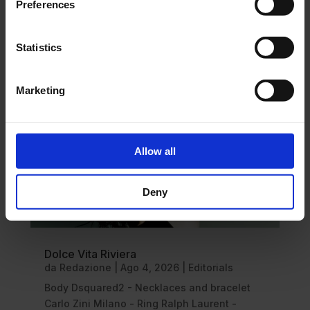
Preferences
DISCOVER MORE
Statistics
Marketing
Allow all
Deny
Dolce Vita Riviera
da
Redazione
|
Ago 4, 2026
|
Editorials
Body Dsquared2 - Necklaces and bracelet
Carlo Zini Milano - Ring Ralph Laurent -