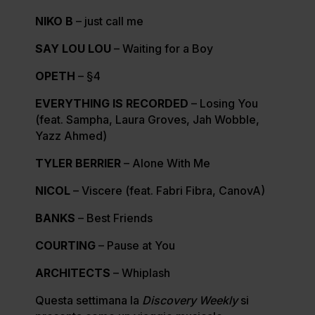
NIKO B
– just call me
SAY LOU LOU
– Waiting for a Boy
OPETH
– §4
EVERYTHING IS RECORDED
– Losing You
(feat. Sampha, Laura Groves, Jah Wobble,
Yazz Ahmed)
TYLER BERRIER
– Alone With Me
NICOL
– Viscere (feat. Fabri Fibra, CanovA)
BANKS
– Best Friends
COURTING
– Pause at You
ARCHITECTS
– Whiplash
Questa settimana la
Discovery Weekly
si