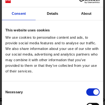
interessanti del momento. Che tu stia
cercando brani intensi, sonorità sperimentali o
semplicemente qualcosa di diverso, Virtus
Consent
Details
About
Magazine ha pensato a tutto per offrirti una
selezione che non delude mai.
This website uses cookies
Entra nel mondo di Virtus FM per una
We use cookies to personalise content and ads, to
settimana di musica imperdibile!
Scopri la
playlist su
Spotify
!
provide social media features and to analyse our traffic.
Share
We also share information about your use of our site with
our social media, advertising and analytics partners who
may combine it with other information that you’ve
provided to them or that they’ve collected from your use
Nov 22, 2024
da
Sofia Riva
of their services.
Consent
Necessary
Selection
ISCOVER MORE
/
DISCOVER MORE
/
DISCOV