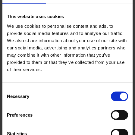
rosa e cardamomo dello Sri Lanka. La
fragranza evolve, poi, in un cuore di legno di
This website uses cookies
cedro e semi di carota, evocando il calore di
We use cookies to personalise content and ads, to
un focolare. Si conclude, infine, con note di
provide social media features and to analyse our traffic.
legno di cashmere, lampone e ambra vivace,
We also share information about your use of our site with
avvolgendoti in un abbraccio sereno e
our social media, advertising and analytics partners who
festoso.
may combine it with other information that you’ve
Il trio fragrante di incenso, invece, rilascia un
provided to them or that they’ve collected from your use
fumo leggero e coinvolgente, ideale per
of their services.
momenti di riflessione e calma. Realizzati a
mano a Tokyo con tecniche che risalgono a
400 anni fa, i 60 bastoncini profumati donano
Consent
una nuova declinazione a una tradizione
Necessary
Selection
antica.
La collezione “Togetherness Holiday 2024”
Preferences
sarà disponibile in tutto il mondo a partire dal
17 ottobre per celebrare, appieno, il periodo
Statistics
più bello dell’anno.