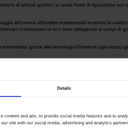
ettore di articoli sportivi, si rende fonte di ispirazione non
aggio all’iconica silhouette mantenendo invariate le celebri
ontempo trasformano le loro linee attingendo ai campi di gio
.
 minimalista; grazie alla tecnologia Primeknit ogni pezzo g
Details
e content and ads, to provide social media features and to analy
 our site with our social media, advertising and analytics partn