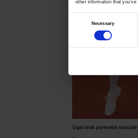
other information that you’ve
Consent
Necessary
Selection
Ogni look permette svariate 