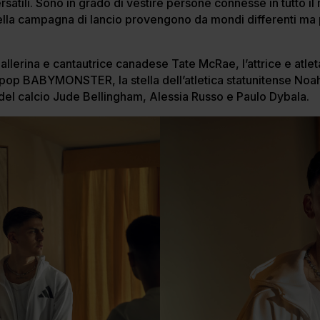
rsatili. Sono in grado di vestire persone connesse in tutto i
 della campagna di lancio provengono da mondi differenti ma
allerina e cantautrice canadese Tate McRae, l’attrice e atleta 
op BABYMONSTER, la stella dell’atletica statunitense Noa
del calcio Jude Bellingham, Alessia Russo e Paulo Dybala.