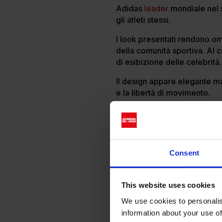
Adidas
leader
mondiale nel s
gli atleti stessi.
I look presentati rendono om
della comunità sportiva. Al c
di esibizione delle celebrità
Il design appare elegante ma
e la libertà di movimento.
Consent
This website uses cookies
We use cookies to personalis
information about your use of