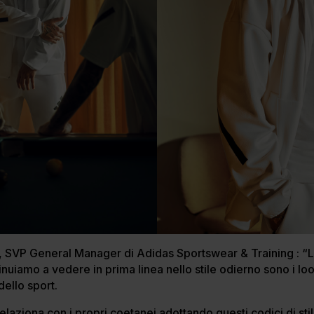
SVP General Manager di Adidas Sportswear & Training : “L
uiamo a vedere in prima linea nello stile odierno sono i loo
dello sport.
i relaziona con i propri coetanei adottando questi codici di s