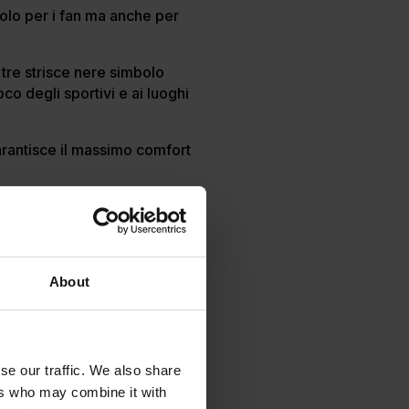
 solo per i fan ma anche per
 tre strisce nere simbolo
co degli sportivi e ai luoghi
arantisce il massimo comfort
About
se our traffic. We also share
ers who may combine it with