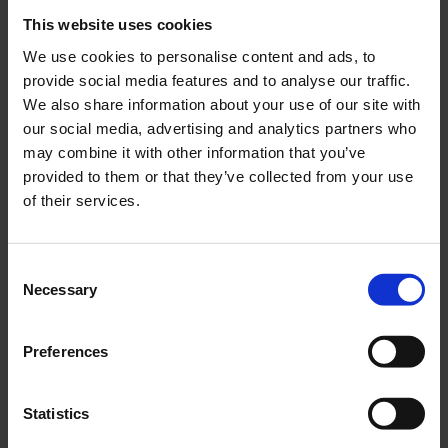
Femminista. La fonte di ispirazione per
This website uses cookies
queste collezioni fu sicuramente l’allora
We use cookies to personalise content and ads, to
compagna dell’artista, Carla Lanzi, ideatrice
provide social media features and to analyse our traffic.
del movimento per l’autocoscienza e per
We also share information about your use of our site with
l’affermazione della differenza sessuale.
our social media, advertising and analytics partners who
Domitilla Dardi e la
may combine it with other information that you’ve
mutevolezza della forma
provided to them or that they’ve collected from your use
of their services.
Lo abbiamo detto, la riapertura di Corso
Como 10 si prospetta essere un tripudio di
arte, moda e cultura e, in questo contesto, si
Consent
inerisce perfettamente la terza mostra della
Necessary
Selection
gallery: Piano Alchemico di Domitilla Dardi.
Preferences
Statistics