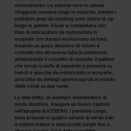
rinnovamento. Le camicie nere in cotone
sfoggiano cerniere lungo le maniche, mentre i
pantaloni ampi da smoking sono adorni di zip
lungo le gambe. Il look si completano con
l’uso di imbracature da motociclista in
ecopelle con stampa esotica tono su tono,
creando un gioco dinamico di volumi e
contrasti che attraversa tutta la collezione,
enfatizzando il concetto di rinascita. Il pattern
che emula la pelle di serpente è presente su
trench e giacche da motociclista in ecopelle,
arricchite da dettagli sportivi ispirati al mondo
delle corse su due ruote.
Lo stile utility, un esempio emblematico di
moda dinamica, inaugura un nuovo capitolo
nell’epopea di ICEBERG. I pantaloni cargo,
sono proposti in quattro varianti di verde kaki
e cotone bianco e sono portati lunghi fino a
sfiorare il suolo. Gilet dalla versatilità