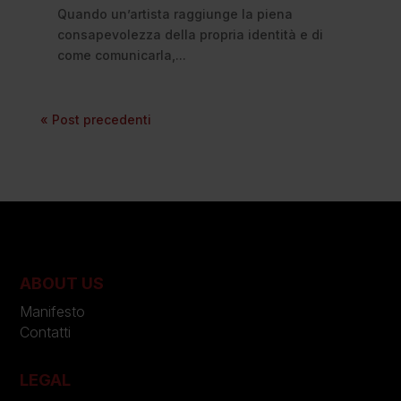
Quando un’artista raggiunge la piena
consapevolezza della propria identità e di
come comunicarla,...
« Post precedenti
ABOUT US
Manifesto
Contatti
LEGAL