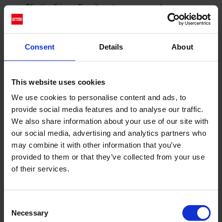
Gli stivali in pelle pitonata, ganno un tacco
distintivo a forma di “I” di ICEBERG, mentre i
sandali abbracciano la caviglia con il cinturino.
Consent
Details
About
Questa stagione segna non solo una rinascita
per il marchio, ma anche un omaggio
affettuoso al suo passato, una dichiarazione di
This website uses cookies
identità audace e una promessa di un futuro
sempre più sorprendente. Con l’arrivo della
We use cookies to personalise content and ads, to
fragranza “Be Wonderfully You”, ICEBERG
provide social media features and to analyse our traffic.
dimostra che il suo spirito creativo non
We also share information about your use of our site with
conosce limiti, ispirando tutti noi a essere
our social media, advertising and analytics partners who
meravigliosamente noi stessi,
may combine it with other information that you’ve
indipendentemente dalle mode e dalle
provided to them or that they’ve collected from your use
convenzioni.
of their services.
Consent
Necessary
Selection