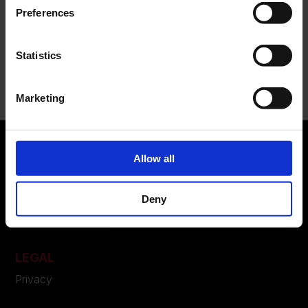
campagna FW 2026
Preferences
Recent Comments
Statistics
Nessun commento da mostrare.
Marketing
Allow all
ABOUT US
Deny
Manifesto
Contatti
LEGAL
Privacy