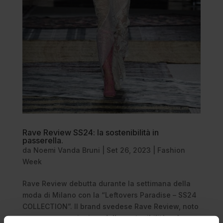
Rave Review SS24: la sostenibilità in
passerella.
da
Noemi Vanda Bruni
|
Set 26, 2023
|
Fashion
Week
Rave Review debutta durante la settimana della
moda di Milano con la “Leftovers Paradise – SS24
COLLECTION”. Il brand svedese Rave Review, noto
per essere un pioniere della sostenibilità nel