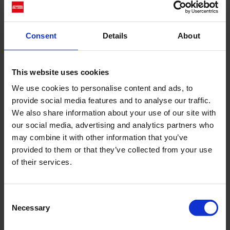
mondo della moda, ha fatto il suo debutto ufficiale
nel...
Consent
Details
About
Cerca
This website uses cookies
Recent Posts
We use cookies to personalise content and ads, to
provide social media features and to analyse our traffic.
Dolce Vita Riviera
We also share information about your use of our site with
Le donne omeriche e l’eterna resistenza: il
our social media, advertising and analytics partners who
coraggio di chi persiste all’ombra degli eroi
may combine it with other information that you’ve
Slayyyter e il sogno decadente della provincia
provided to them or that they’ve collected from your use
americana: chi è la nuova anti-diva della musica
of their services.
elettro-pop
ASICS SportStyle e Little Tokyo Table Tennis: la
Consent
collaborazione e il lancio della Gel-Resolution™ 5
Necessary
Selection
L’universo crepuscolare di Miu Miu: Hailey Bieber e
Xiao Wen Ju sono le protagoniste della nuova