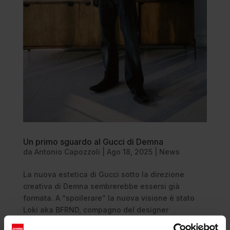
Un primo sguardo al Gucci di Demna
da
Antonio Capozzoli
|
Ago 18, 2025
|
News
La nuova estetica di Gucci sotto la direzione
creativa di Demna sembrerebbe essersi già
formata. A “spoilerare” la nuova visione è stato
Loki aka BFRND, compagno del designer
georgiano, attraverso un mirror selfie in total look