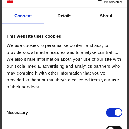
Gucci. L’immagine, rimossa pochi secondi...
Consent
Details
About
Cerca
This website uses cookies
Recent Posts
We use cookies to personalise content and ads, to
Dolce Vita Riviera
provide social media features and to analyse our traffic.
We also share information about your use of our site with
Le donne omeriche e l’eterna resistenza: il
our social media, advertising and analytics partners who
coraggio di chi persiste all’ombra degli eroi
may combine it with other information that you’ve
Slayyyter e il sogno decadente della provincia
provided to them or that they’ve collected from your use
americana: chi è la nuova anti-diva della musica
of their services.
elettro-pop
ASICS SportStyle e Little Tokyo Table Tennis: la
collaborazione e il lancio della Gel-Resolution™ 5
Consent
L’universo crepuscolare di Miu Miu: Hailey Bieber e
Necessary
Selection
Xiao Wen Ju sono le protagoniste della nuova
campagna FW 2026