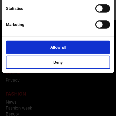
Nessun commento da mostrare.
Statistics
Marketing
ABOUT US
Allow all
Manifesto
Contatti
Deny
LEGAL
Privacy
FASHION
News
Fashion week
Beauty