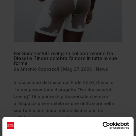
For Successful Loving: la collaborazione fra
Diesel e Tinder celebra l’amore in tutte le sue
forme
da
Antonio Capozzoli
|
Mag 27, 2026
|
News
In occasione del mese del Pride 2026, Diesel e
Tinder presentano il progetto “For Successful
Loving”. Una partership trasversale che mira
all’esposizione e celebrazione dell’amore nella
sua forma più libera, senza distinzioni. La
collaborazione comprende una capsule...