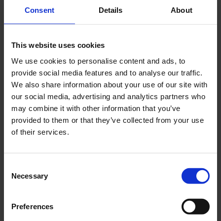
Cerca
Consent
Details
About
Recent Posts
This website uses cookies
Dolce Vita Riviera
We use cookies to personalise content and ads, to
Le donne omeriche e l’eterna resistenza: il
provide social media features and to analyse our traffic.
coraggio di chi persiste all’ombra degli eroi
We also share information about your use of our site with
Slayyyter e il sogno decadente della provincia
our social media, advertising and analytics partners who
americana: chi è la nuova anti-diva della musica
may combine it with other information that you’ve
elettro-pop
provided to them or that they’ve collected from your use
of their services.
ASICS SportStyle e Little Tokyo Table Tennis: la
collaborazione e il lancio della Gel-Resolution™ 5
L’universo crepuscolare di Miu Miu: Hailey Bieber e
Consent
Xiao Wen Ju sono le protagoniste della nuova
Necessary
Selection
campagna FW 2026
Recent Comments
Preferences