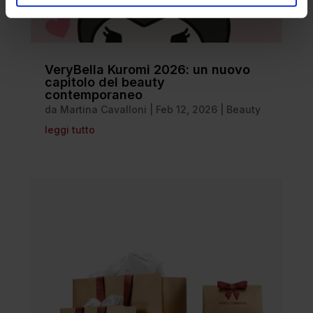
VeryBella Kuromi 2026: un nuovo
capitolo del beauty
contemporaneo
da
Martina Cavalloni
|
Feb 12, 2026
|
Beauty
leggi tutto