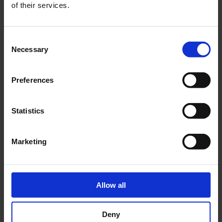
I mondi onirici di Dries Van Noten:
of their services.
fantasie mitologiche en plein air
da
Antonio Capozzoli
|
Giu 26, 2026
|
Fashion Week
Consent
leggi tutto
Necessary
Selection
Preferences
« Post precedenti
Post successivi »
Statistics
Beauty /
Marketing
Allow all
Deny