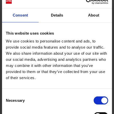
Consent
Details
About
View this post on Instagram
This website uses cookies
We use cookies to personalise content and ads, to
provide social media features and to analyse our traffic.
We also share information about your use of our site with
our social media, advertising and analytics partners who
may combine it with other information that you’ve
provided to them or that they’ve collected from your use
of their services.
A post shared by Skira (@skira_arte)
Un programma pensato
Consent
per coinvolgere la scena
Necessary
Selection
culturale internazionale