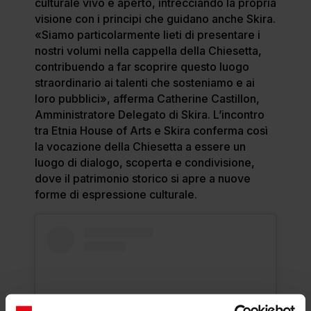
culturale vivo e aperto, intrecciando la propria
visione con i principi che guidano anche Skira.
«Siamo particolarmente lieti di presentare i
nostri volumi nella cappella della Chiesetta,
contribuendo a far scoprire questo luogo
straordinario ai talenti che sosteniamo e ai
loro pubblici», afferma Catherine Castillon,
Amministratore Delegato di Skira. L’incontro
tra Etnia House of Arts e Skira conferma così
la vocazione della Chiesetta a essere un
luogo di dialogo, scoperta e condivisione,
dove il patrimonio storico si apre a nuove
forme di espressione culturale.