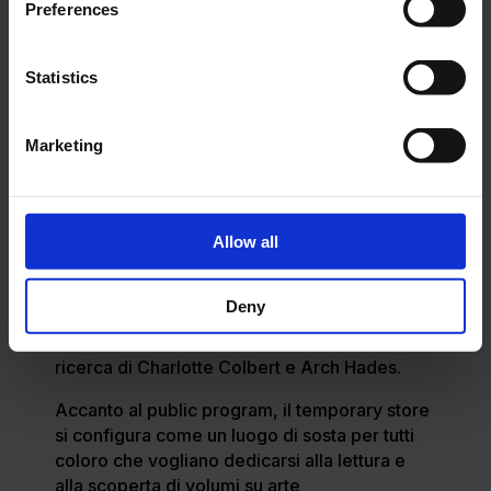
Preferences
Il progetto del temporary store nasce con
l’intento di creare un luogo vivo d’incontro e
dialogo culturale. È infatti previsto un publico
Statistics
program che coinvolge artisti, curatori e
protagonisti della scena culturale
internazionale. La casa editrice stessa ha
Marketing
realizzato diversi volumi e cataloghi dedicati
ai progetti espositivi della Biennale 2026. Tra
essi, le pubblicazioni ufficiali dei Padiglioni
Nazionali di Bahamas e Malta. Skira ha
Allow all
realizzato inoltre le monografie e cataloghi di
mostre tra cui quella di Marina Abramović
Deny
presso le Gallerie dell’Accademia. Ad essi si
aggiungono volumi di approfondimento sulla
ricerca di Charlotte Colbert e Arch Hades.
Accanto al public program, il temporary store
si configura come un luogo di sosta per tutti
coloro che vogliano dedicarsi alla lettura e
alla scoperta di volumi su arte