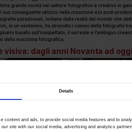
’ultima grande novità nel settore fotografico e creativo in gen
 e il suo conseguente utilizzo nella creazione e/o post-produz
tografie paradossali, lontane dalla realtà del mondo che abit
in un ventennio, ha stravolto i canoni della fotografia tra
ginario basato sull’inaspettato, il surreale e l’ambiguo crea
vo della macchina fotografica.
visiva: dagli anni Novanta ad ogg
Details
e content and ads, to provide social media features and to analy
 our site with our social media, advertising and analytics partn