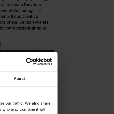
erale è stata l’avvento
ione delle immagini. Il
iamo. Il duo creativo
dizionale. Senza avvalersi
ndo composizioni singolari
i
About
se our traffic. We also share
ers who may combine it with