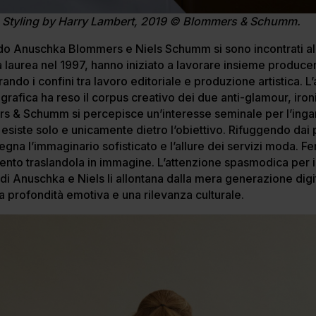
, Styling by Harry Lambert, 2019 © Blommers & Schumm.
do Anuschka Blommers e Niels Schumm si sono incontrati al
 laurea nel 1997, hanno iniziato a lavorare insieme produce
ndo i confini tra lavoro editoriale e produzione artistica. 
rafica ha reso il corpus creativo dei due anti-glamour, ironi
s & Schumm si percepisce un’interesse seminale per l’inganno
 esiste solo e unicamente dietro l’obiettivo. Rifuggendo dai 
isegna l’immaginario sofisticato e l’allure dei servizi moda. 
nto traslandola in immagine. L’attenzione spasmodica per i 
 di Anuschka e Niels li allontana dalla mera generazione dig
na profondità emotiva e una rilevanza culturale.