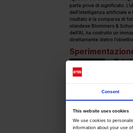
parte prive di significato. L
dell’intelligenza artificiale
risultato è la comparsa di fo
olandese Blommers & Schumm, 
dell’AI, ha costruito un imma
direttamente dietro l’obietti
Sperimentazione 
Consent
This website uses cookies
We use cookies to personalis
information about your use of