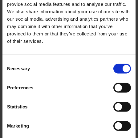
provide social media features and to analyse our traffic.
cinema. Ricordiamo l’estetica metafisica della
We also share information about your use of our site with
Loggia Nera che con le sue tende rosse e il
our social media, advertising and analytics partners who
pavimento bianco e nero ha influenzato
may combine it with other information that you’ve
enormemente la cultura moderna.
provided to them or that they’ve collected from your use
David Lynch lascia difatti un’eredità indelebile
of their services.
capace di sovvertire la concezione della
realtà cinematografica, colorata per sempre
di rosso e di blu.
Consent
Necessary
Selection
Photography by Josh Telles.
Preferences
Share
Statistics
Gen 17, 2025
da
Antonio Capozzoli
Marketing