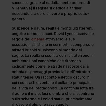
successo grazie al riadattamento odierno di
Villeneuve) il regista si dedica al thriller
riuscendo a creare un vero e proprio sotto-
genere.
Suspence e paura, realtà e mondi ultraterreni,
angeli e demoni umani. David Lynch riscrive le
regole del
cinema
attraverso le sue
ossessioni stilistiche in cui morti, scomparse e
misteri irrisolti si uniscono al mondo del
sogno. La realtà si scontra con l’ultraterreno in
ambientazioni canoniche che ritornano
ciclicamente come le strade nascoste dalla
nebbia e i paesaggi provinciali dell’entroterra
statunitense. Un racconto estetico oscuro in
cui i contrasti diventano il collante principale
della vita dei protagonisti. La continua lotta fra
il bene e il male, luci e ombre che si scontrano
sullo schermo e i colori saturi, principalmente
il rosso e il blu, che ravvivano le