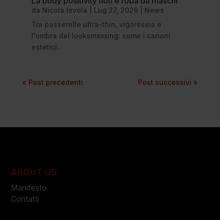
La body positivity non è roba da maschi
da
Nicola Ievola
|
Lug 27, 2026
|
News
Tra passerelle ultra-thin, vigoressia e
l'ombra del looksmaxxing: come i canoni
estetici...
« Post precedenti
Post successivi »
ABOUT US
Manifesto
Contatti