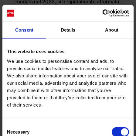
fondata nel 2022, si è rapidamente affermata
come un punto di riferimento per le arti visive.
Con il suo spazio espositivo situato nella zona
portuale di A Coruña, la fondazione è
dedicata a promuovere la fotografia, la moda
Consent
Details
About
e l’arte. La mostra dedicata a Penn segue una
serie di eventi di grande successo, tra
cui “
Peter Lindbergh. Untold Stories
” (2021-
This website uses cookies
2022),
“Steven Meisel 1993 A Year in
We use cookies to personalise content and ads, to
Photographs
” (2022-2023) e “
Helmut
provide social media features and to analyse our traffic.
Newton – Fact & Fiction
” (2023-2024). Oltre
We also share information about your use of our site with
alla mostra, i visitatori potranno accedere
our social media, advertising and analytics partners who
al
MOP – The Bookstore
, una libreria
may combine it with other information that you’ve
specializzata in fotografia, moda e design,
provided to them or that they’ve collected from your use
che sarà ospitata all’interno di un nuovo
of their services.
spazio appositamente allestito per l’evento.
Consent
Necessary
Selection