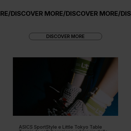
SCOVER MORE
/
DISCOVER MORE
/
DISCOVE
DISCOVER MORE
ASICS SportStyle e Little Tokyo Table