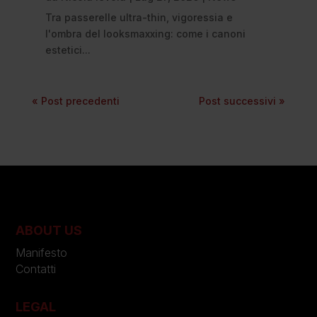
Tra passerelle ultra-thin, vigoressia e
l'ombra del looksmaxxing: come i canoni
estetici...
« Post precedenti
Post successivi »
ABOUT US
Manifesto
Contatti
LEGAL