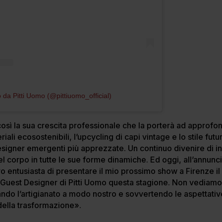
 da Pitti Uomo (@pittiuomo_official)
osì la sua crescita professionale che la porterà ad approfond
li ecosostenibili, l’upcycling di capi vintage e lo stile futur
esigner emergenti più apprezzate. Un continuo divenire di i
l corpo in tutte le sue forme dinamiche. Ed oggi, all’annunci
entusiasta di presentare il mio prossimo show a Firenze il
Guest Designer di Pitti Uomo questa stagione. Non vediamo l
ando l’artigianato a modo nostro e sovvertendo le aspettati
della trasformazione».