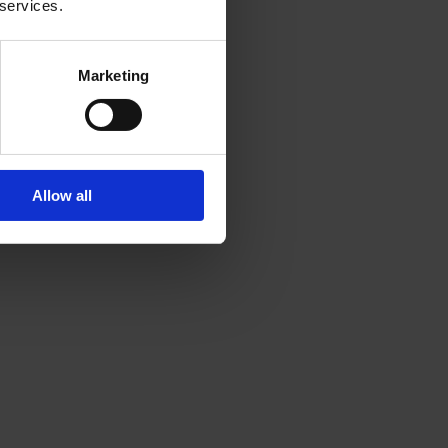
 services.
o.
Marketing
Allow all