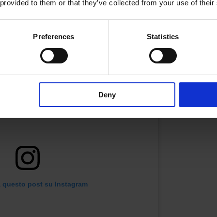
 provided to them or that they’ve collected from your use of their
a una giuria che comprendeva Karl Lagerfeld e Phoebe Phil
Preferences
Statistics
Deny
a questo post su Instagram