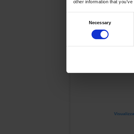
other information that you’ve
premio LVMH, conferitogli d
Consent
Necessary
Selection
Visualizz