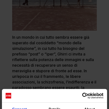
In un mondo in cui tutto sembra essere già
superato dal cosiddetto “mondo della
simulazione”, in cui tutto ha bisogno del
prefisso “post” o “iper”, Ghirri ci invita a
riflettere sulla potenza delle immagini e sulla
necessità di recuperare un senso di
meraviglia e stupore di fronte ad esse. In
un’epoca in cui il frammento, le libere
associazioni, la schizofrenia, l’indifferenza e il
paradosso sembrano essere esauriti, la
mostra di Ghirri ci invita a cercare
un’immagine possibile, in grado di produrre
ancora stupore e meraviglia.