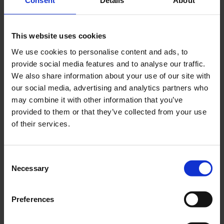
Consent
Details
About
This website uses cookies
We use cookies to personalise content and ads, to
provide social media features and to analyse our traffic.
We also share information about your use of our site with
our social media, advertising and analytics partners who
may combine it with other information that you’ve
provided to them or that they’ve collected from your use
of their services.
Luigi Ghirri, con la sua visione unica e il suo
approccio estetico, ci ha lasciato un
Consent
importante eredità artistica. Questa mostra
Necessary
Selection
rappresenta un’opportunità unica per
riscoprire e apprezzare il lavoro di uno dei più
influenti fotografi del nostro tempo.
Preferences
Un’esperienza immersiva che ci porta ad
affrontare le sfide della comunicazione